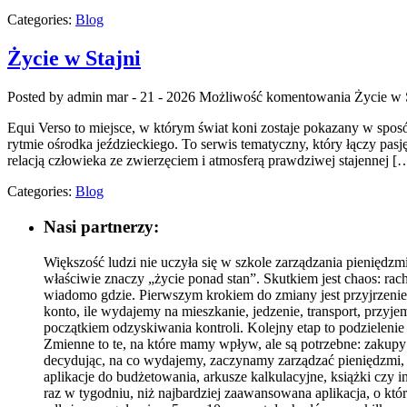
Categories:
Blog
Życie w Stajni
Posted by admin
mar - 21 - 2026
Możliwość komentowania
Życie w 
Equi Verso to miejsce, w którym świat koni zostaje pokazany w sposób
rytmie ośrodka jeździeckiego. To serwis tematyczny, który łączy pas
relacją człowieka ze zwierzęciem i atmosferą prawdziwej stajennej [
Categories:
Blog
Nasi partnerzy:
Większość ludzi nie uczyła się w szkole zarządzania pieniędzm
właściwie znaczy „życie ponad stan”. Skutkiem jest chaos: rach
wiadomo gdzie. Pierwszym krokiem do zmiany jest przyjrzenie 
konto, ile wydajemy na mieszkanie, jedzenie, transport, przyj
początkiem odzyskiwania kontroli. Kolejny etap to podzielenie
Zmienne to te, na które mamy wpływ, ale są potrzebne: zakupy
decydując, na co wydajemy, zaczynamy zarządzać pieniędzmi
aplikacje do budżetowania, arkusze kalkulacyjne, książki czy i
raz w tygodniu, niż najbardziej zaawansowana aplikacja, o k