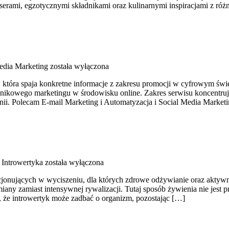
serami, egzotycznymi składnikami oraz kulinarnymi inspiracjami z róż
edia Marketing
została wyłączona
tóra spaja konkretne informacje z zakresu promocji w cyfrowym świeci
nikowego marketingu w środowisku online. Zakres serwisu koncentruje
i. Polecam E-mail Marketing i Automatyzacja i Social Media Marketi
a Introwertyka
została wyłączona
unkcjonujących w wyciszeniu, dla których zdrowe odżywianie oraz akt
any zamiast intensywnej rywalizacji. Tutaj sposób żywienia nie jest 
e, że introwertyk może zadbać o organizm, pozostając […]