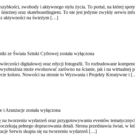
szybkości, swobody i aktywnego stylu życia. To portal, na której spotyk
 śnieżnej oraz skateboardingiem. To nie jest jedynie zwykły serwis in
ć z aktywności na świeżym […]
tki ze Świata Sztuki Cyfrowej
została wyłączona
j, twórczości digitalowej oraz edycji fotografii. To rozbudowane kompen
braźnia może ewoluować zarówno na ścianie, jak i na wirtualnej prze
cie koloru. Nowości na stronie to Wyzwania i Projekty Kreatywne i [
e i Aranżacje
została wyłączona
ię na tworzeniu wydarzeń oraz przygotowywaniu eventów tematycznych. T
czekują pełnego dopracowania detali. Strona przedstawia świat, w któ
racje Serwis skupia się na tworzeniu wydarzeń […]