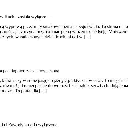
 w Ruchu
została wyłączona
ującą wyprawą przez nuty smakowe niemal całego świata. To strona dla o
iecznością, a zaczyna przypominać pełną wrażeń ekspedycję. Motywem p
icznych, w zatłoczonych dzielnicach miast i w […]
ikepackingowe
została wyłączona
tóra łączy w sobie pasję do jazdy z praktyczną wiedzą. To miejsce st
ecz również jako przepustkę do wolności. Charakter serwisu budują tem
 drodze. To portal dla […]
nia i Zawody
została wyłączona