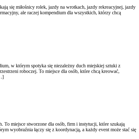
ają się miłośnicy rolek, jazdy na wrotkach, jazdy rekreacyjnej, jazdy
formacyjny, ale raczej kompendium dla wszystkich, którzy chcą
dium, w którym spotyka się niezależny duch miejskiej sztuki z
strzeni roboczej. To miejsce dla osób, które chcą kreować,
…]
o miejsce stworzone dla osób, firm i instytucji, które szukają
rym wyobraźnia łączy się z koordynacją, a każdy event może stać się