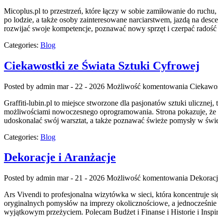
Micoplus.pl to przestrzeń, które łączy w sobie zamiłowanie do ruchu, 
po lodzie, a także osoby zainteresowane narciarstwem, jazdą na desce
rozwijać swoje kompetencje, poznawać nowy sprzęt i czerpać radoś
Categories:
Blog
Ciekawostki ze Świata Sztuki Cyfrowej
Posted by admin
mar - 22 - 2026
Możliwość komentowania
Ciekawos
Graffiti-lubin.pl to miejsce stworzone dla pasjonatów sztuki uliczne
możliwościami nowoczesnego oprogramowania. Strona pokazuje, że wyo
udoskonalać swój warsztat, a także poznawać świeże pomysły w świe
Categories:
Blog
Dekoracje i Aranżacje
Posted by admin
mar - 21 - 2026
Możliwość komentowania
Dekoracj
Ars Vivendi to profesjonalna wizytówka w sieci, która koncentruje s
oryginalnych pomysłów na imprezy okolicznościowe, a jednocześnie o
wyjątkowym przeżyciem. Polecam Budżet i Finanse i Historie i Inspi