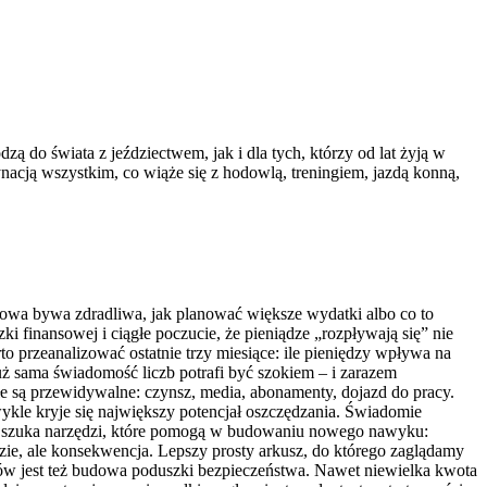
ą do świata z jeździectwem, jak i dla tych, którzy od lat żyją w
nacją wszystkim, co wiąże się z hodowlą, treningiem, jazdą konną,
dytowa bywa zdradliwa, jak planować większe wydatki albo co to
ki finansowej i ciągłe poczucie, że pieniądze „rozpływają się” nie
o przeanalizować ostatnie trzy miesiące: ile pieniędzy wpływa na
uż sama świadomość liczb potrafi być szokiem – i zarazem
ałe są przewidywalne: czynsz, media, abonamenty, dojazd do pracy.
wykle kryje się największy potencjał oszczędzania. Świadomie
b szuka narzędzi, które pomogą w budowaniu nowego nawyku:
ie, ale konsekwencja. Lepszy prosty arkusz, do którego zaglądamy
ów jest też budowa poduszki bezpieczeństwa. Nawet niewielka kwota