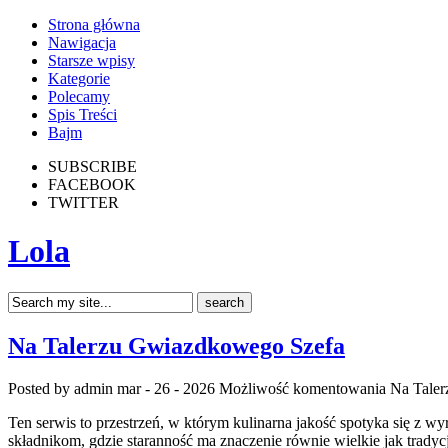
Strona główna
Nawigacja
Starsze wpisy
Kategorie
Polecamy
Spis Treści
Bajm
SUBSCRIBE
FACEBOOK
TWITTER
Lola
Na Talerzu Gwiazdkowego Szefa
Posted by admin
mar - 26 - 2026
Możliwość komentowania
Na Tale
Ten serwis to przestrzeń, w którym kulinarna jakość spotyka się z 
składnikom, gdzie staranność ma znaczenie równie wielkie jak trady