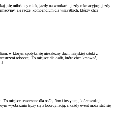
ają się miłośnicy rolek, jazdy na wrotkach, jazdy rekreacyjnej, jazdy
formacyjny, ale raczej kompendium dla wszystkich, którzy chcą
dium, w którym spotyka się niezależny duch miejskiej sztuki z
strzeni roboczej. To miejsce dla osób, które chcą kreować,
…]
o miejsce stworzone dla osób, firm i instytucji, które szukają
rym wyobraźnia łączy się z koordynacją, a każdy event może stać się