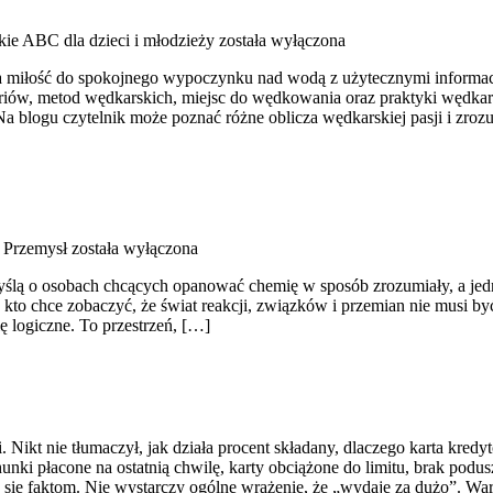
ie ABC dla dzieci i młodzieży
została wyłączona
a miłość do spokojnego wypoczynku nad wodą z użytecznymi informacj
ów, metod wędkarskich, miejsc do wędkowania oraz praktyki wędkarski
Na blogu czytelnik może poznać różne oblicza wędkarskiej pasji i zroz
 Przemysł
została wyłączona
ślą o osobach chcących opanować chemię w sposób zrozumiały, a jednoc
, kto chce zobaczyć, że świat reakcji, związków i przemian nie musi by
ię logiczne. To przestrzeń, […]
i. Nikt nie tłumaczył, jak działa procent składany, dlaczego karta kre
unki płacone na ostatnią chwilę, karty obciążone do limitu, brak podusz
się faktom. Nie wystarczy ogólne wrażenie, że „wydaję za dużo”. Wart