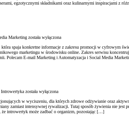
serami, egzotycznymi składnikami oraz kulinarnymi inspiracjami z róż
edia Marketing
została wyłączona
tóra spaja konkretne informacje z zakresu promocji w cyfrowym świeci
nikowego marketingu w środowisku online. Zakres serwisu koncentruje
i. Polecam E-mail Marketing i Automatyzacja i Social Media Marketi
a Introwertyka
została wyłączona
unkcjonujących w wyciszeniu, dla których zdrowe odżywianie oraz akt
any zamiast intensywnej rywalizacji. Tutaj sposób żywienia nie jest 
e, że introwertyk może zadbać o organizm, pozostając […]