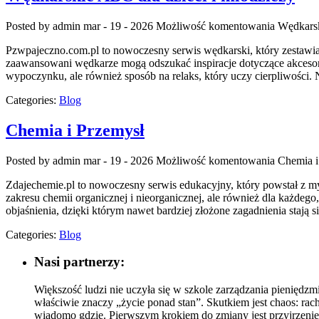
Posted by admin
mar - 19 - 2026
Możliwość komentowania
Wędkarsk
Pzwpajeczno.com.pl to nowoczesny serwis wędkarski, który zestawi
zaawansowani wędkarze mogą odszukać inspiracje dotyczące akcesori
wypoczynku, ale również sposób na relaks, który uczy cierpliwości. 
Categories:
Blog
Chemia i Przemysł
Posted by admin
mar - 19 - 2026
Możliwość komentowania
Chemia i
Zdajechemie.pl to nowoczesny serwis edukacyjny, który powstał z my
zakresu chemii organicznej i nieorganicznej, ale również dla każdego
objaśnienia, dzięki którym nawet bardziej złożone zagadnienia stają s
Categories:
Blog
Nasi partnerzy:
Większość ludzi nie uczyła się w szkole zarządzania pieniędzm
właściwie znaczy „życie ponad stan”. Skutkiem jest chaos: rach
wiadomo gdzie. Pierwszym krokiem do zmiany jest przyjrzenie 