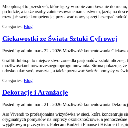
Micoplus.pl to przestrzeń, które łączy w sobie zamiłowanie do ruchu, 
po lodzie, a także osoby zainteresowane narciarstwem, jazdą na desce
rozwijać swoje kompetencje, poznawać nowy sprzęt i czerpać radoś
Categories:
Blog
Ciekawostki ze Świata Sztuki Cyfrowej
Posted by admin
mar - 22 - 2026
Możliwość komentowania
Ciekawos
Graffiti-lubin.pl to miejsce stworzone dla pasjonatów sztuki uliczne
możliwościami nowoczesnego oprogramowania. Strona pokazuje, że wyo
udoskonalać swój warsztat, a także poznawać świeże pomysły w świe
Categories:
Blog
Dekoracje i Aranżacje
Posted by admin
mar - 21 - 2026
Możliwość komentowania
Dekoracj
Ars Vivendi to profesjonalna wizytówka w sieci, która koncentruje s
oryginalnych pomysłów na imprezy okolicznościowe, a jednocześnie o
wyjątkowym przeżyciem. Polecam Budżet i Finanse i Historie i Inspi