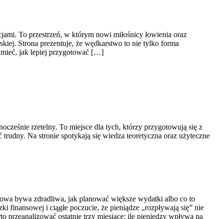
ami. To przestrzeń, w którym nowi miłośnicy łowienia oraz
ej. Strona prezentuje, że wędkarstwo to nie tylko forma
umieć, jak lepiej przygotować […]
ześnie rzetelny. To miejsce dla tych, którzy przygotowują się z
ć trudny. Na stronie spotykają się wiedza teoretyczna oraz użyteczne
dytowa bywa zdradliwa, jak planować większe wydatki albo co to
ki finansowej i ciągłe poczucie, że pieniądze „rozpływają się” nie
o przeanalizować ostatnie trzy miesiące: ile pieniędzy wpływa na