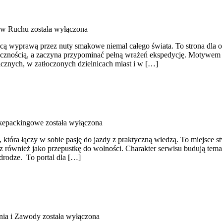
 w Ruchu
została wyłączona
ującą wyprawą przez nuty smakowe niemal całego świata. To strona dla o
iecznością, a zaczyna przypominać pełną wrażeń ekspedycję. Motywem p
icznych, w zatłoczonych dzielnicach miast i w […]
ikepackingowe
została wyłączona
tóra łączy w sobie pasję do jazdy z praktyczną wiedzą. To miejsce st
ecz również jako przepustkę do wolności. Charakter serwisu budują tem
 drodze. To portal dla […]
nia i Zawody
została wyłączona