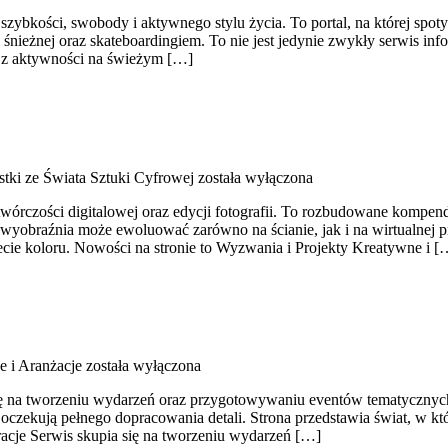
szybkości, swobody i aktywnego stylu życia. To portal, na której spotyk
 śnieżnej oraz skateboardingiem. To nie jest jedynie zwykły serwis in
ć z aktywności na świeżym […]
tki ze Świata Sztuki Cyfrowej
została wyłączona
j, twórczości digitalowej oraz edycji fotografii. To rozbudowane kompen
braźnia może ewoluować zarówno na ścianie, jak i na wirtualnej prze
cie koloru. Nowości na stronie to Wyzwania i Projekty Kreatywne i [
e i Aranżacje
została wyłączona
ię na tworzeniu wydarzeń oraz przygotowywaniu eventów tematycznych. T
czekują pełnego dopracowania detali. Strona przedstawia świat, w któ
racje Serwis skupia się na tworzeniu wydarzeń […]