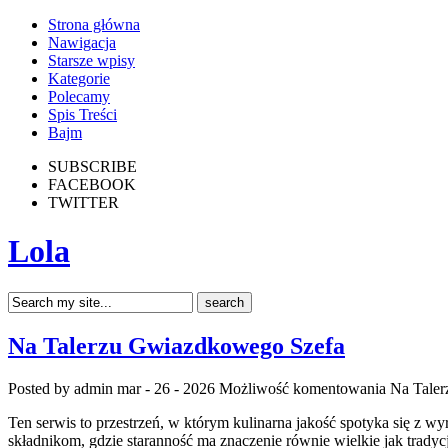
Strona główna
Nawigacja
Starsze wpisy
Kategorie
Polecamy
Spis Treści
Bajm
SUBSCRIBE
FACEBOOK
TWITTER
Lola
Na Talerzu Gwiazdkowego Szefa
Posted by admin
mar - 26 - 2026
Możliwość komentowania
Na Tale
Ten serwis to przestrzeń, w którym kulinarna jakość spotyka się z 
składnikom, gdzie staranność ma znaczenie równie wielkie jak trady